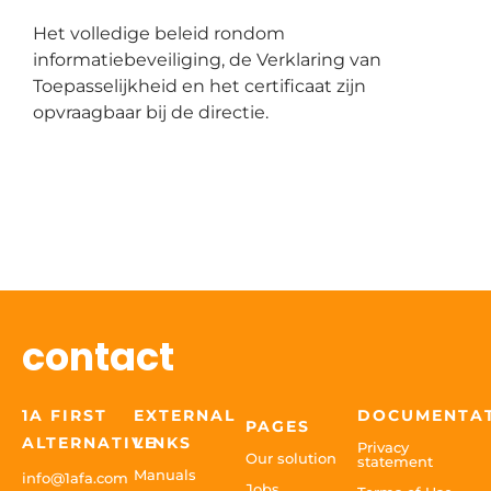
Het volledige beleid rondom
informatiebeveiliging, de Verklaring van
Toepasselijkheid en het certificaat zijn
opvraagbaar bij de directie
.
contact
1A FIRST
EXTERNAL
DOCUMENTA
PAGES
ALTERNATIVE
LINKS
Privacy
Our solution
statement
Manuals
info@1afa.com
Jobs