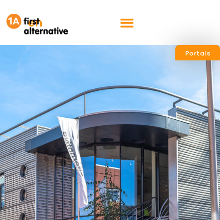
nl
en
Portals