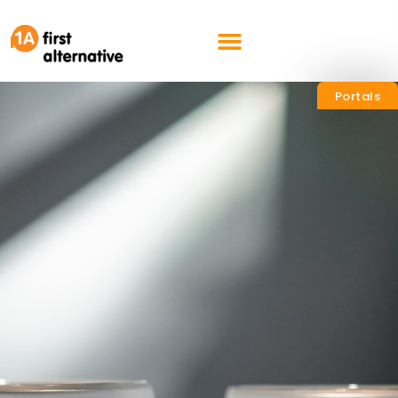
nl
en
Portals