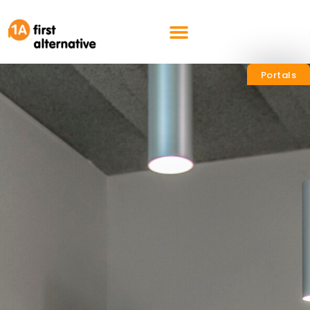
nl
en
Portals